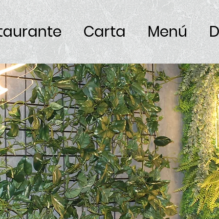
taurante
Carta
Menú
D