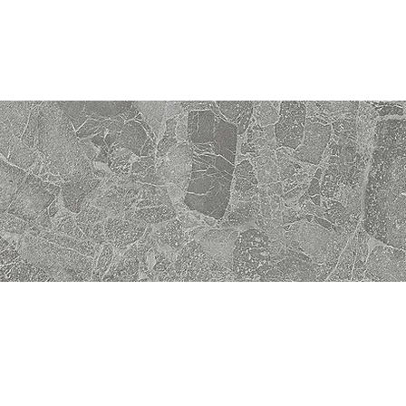
rnández de la Hoz 40
drid