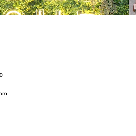
40
com